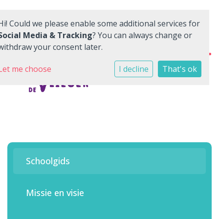
Hi! Could we please enable some additional services for
Social Media & Tracking
? You can always change or
withdraw your consent later.
Home
Let me choose
I decline
That's ok
Onze school
Ons onderwijs
Nieuwe leerling
Quadraten
Schoolgids
Aanmelden
Missie en visie
Contact