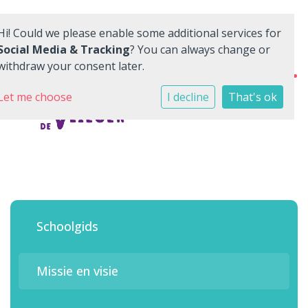
Hi! Could we please enable some additional services for
Social Media & Tracking
? You can always change or
withdraw your consent later.
Home
Let me choose
I decline
That's ok
Onze school
Ons onderwijs
Nieuwe leerling
Quadraten
Schoolgids
Aanmelden
Missie en visie
Contact