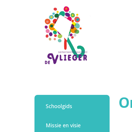
Home
Onze school
Ons onderwijs
Nieuwe leerling
Quadraten
O
Schoolgids
Aanmelden
Missie en visie
Contact