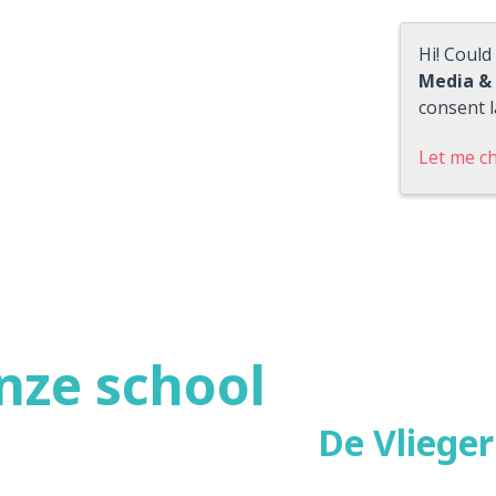
Hi! Could
Media &
consent l
Let me c
nze school
De Vlieger