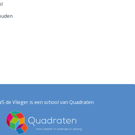
ol
houden
S de Vlieger is een school van Quadraten