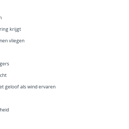
n
ing krijgt
nnen vliegen
egers
acht
t geloof als wind ervaren
n
kheid